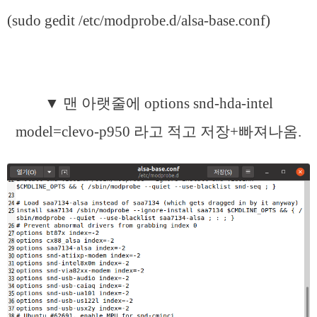
(sudo gedit /etc/modprobe.d/alsa-base.conf)
▼ 맨 아랫줄에 options snd-hda-intel
model=clevo-p950 라고 적고 저장+빠져나옴.