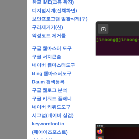
한글 IME(크롬 확장)
디지털시계(전체화면)
보안프로그램 일괄삭제(구)
구라제거기(신)
악성코드 제거툴
구글 웹마스터 도구
구글 서치콘솔
네이버 웹마스터도구
Bing 웹마스터도구
Daum 검색등록
구글 웹로그 분석
구글 키워드 플래너
네이버 키워드도구
시그널(네이버 실검)
keywordtool.io
(웨어이즈포스트)