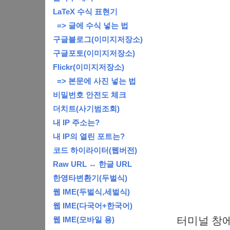
LaTeX 수식 표현기
=> 글에 수식 넣는 법
구글블로그(이미지저장소)
구글포토(이미지저장소)
Flickr(이미지저장소)
=> 본문에 사진 넣는 법
비밀번호 안전도 체크
더치트(사기범조회)
내 IP 주소는?
내 IP의 열린 포트는?
코드 하이라이터(웹버전)
Raw URL ↔ 한글 URL
한영타변환기(두벌식)
웹 IME(두벌식,세벌식)
웹 IME(다국어+한국어)
터미널 창에서
웹 IME(모바일 용)