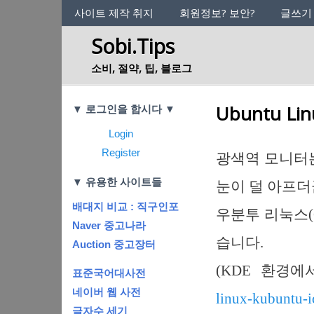
사이트의 정체성
사이트 제작 취지
회원정보? 보안?
글쓰기
Sobi.Tips
소비, 절약, 팁, 블로그
Categories
Ubuntu Lin
▼ 로그인을 합시다 ▼
Login
Register
광색역 모니터는
▼ 유용한 사이트들
눈이 덜 아프더
배대지 비교 : 직구인포
우분투 리눅스(
Naver 중고나라
습니다.
Auction 중고장터
(KDE 환경
표준국어대사전
네이버 웹 사전
linux-kubuntu-ic
글자수 세기