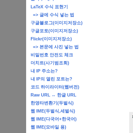
LaTeX 수식 표현기
=> 글에 수식 넣는 법
구글블로그(이미지저장소)
구글포토(이미지저장소)
Flickr(이미지저장소)
=> 본문에 사진 넣는 법
비밀번호 안전도 체크
더치트(사기범조회)
내 IP 주소는?
내 IP의 열린 포트는?
코드 하이라이터(웹버전)
Raw URL ↔ 한글 URL
한영타변환기(두벌식)
웹 IME(두벌식,세벌식)
웹 IME(다국어+한국어)
웹 IME(모바일 용)