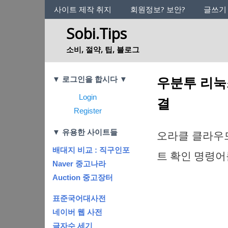
사이트의 정체성
사이트 제작 취지
회원정보? 보안?
글쓰기
Sobi.Tips
소비, 절약, 팁, 블로그
Categories
우분투 리눅스(u
▼ 로그인을 합시다 ▼
Login
결
Register
▼ 유용한 사이트들
오라클 클라우드에
배대지 비교 : 직구인포
트 확인 명령어
Naver 중고나라
Auction 중고장터
표준국어대사전
네이버 웹 사전
글자수 세기