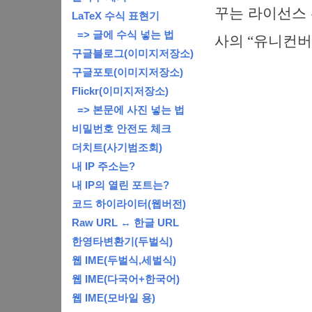
꾸는 라이선스 
LaTeX 수식 표현기
=> 글에 수식 넣는 법
사의 “유니컨버
구글블로그(이미지저장소)
구글포토(이미지저장소)
Flickr(이미지저장소)
=> 본문에 사진 넣는 법
비밀번호 안전도 체크
더치트(사기범조회)
내 IP 주소는?
내 IP의 열린 포트는?
코드 하이라이터(웹버전)
Raw URL ↔ 한글 URL
한영타변환기(두벌식)
웹 IME(두벌식,세벌식)
웹 IME(다국어+한국어)
웹 IME(모바일 용)