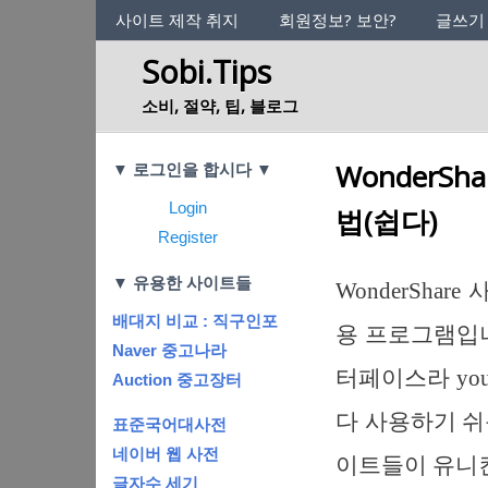
사이트의 정체성
사이트 제작 취지
회원정보? 보안?
글쓰기
Sobi.Tips
소비, 절약, 팁, 블로그
Categories
WonderS
▼ 로그인을 합시다 ▼
Login
법(쉽다)
Register
▼ 유용한 사이트들
WonderSh
배대지 비교 : 직구인포
용 프로그램입니
Naver 중고나라
터페이스라 yo
Auction 중고장터
다 사용하기 쉬
표준국어대사전
네이버 웹 사전
이트들이 유니컨
글자수 세기