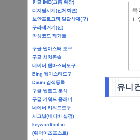
한글 IME(크롬 확장)
목
디지털시계(전체화면)
보안프로그램 일괄삭제(구)
구라제거기(신)
악성코드 제거툴
구글 웹마스터 도구
구글 서치콘솔
네이버 웹마스터도구
Bing 웹마스터도구
Daum 검색등록
유니컨
구글 웹로그 분석
구글 키워드 플래너
네이버 키워드도구
시그널(네이버 실검)
keywordtool.io
(웨어이즈포스트)