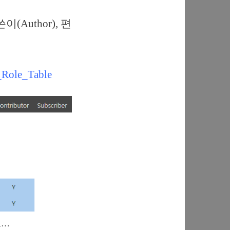
이(Author), 편
._Role_Table
다고…