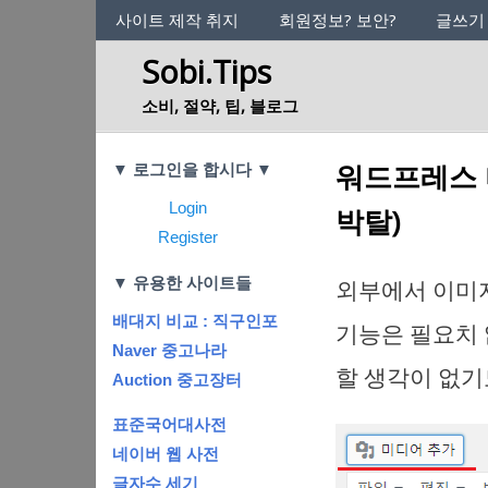
사이트의 정체성
사이트 제작 취지
회원정보? 보안?
글쓰기
Sobi.Tips
소비, 절약, 팁, 블로그
Categories
워드프레스 
▼ 로그인을 합시다 ▼
Login
박탈)
Register
▼ 유용한 사이트들
외부에서 이미
배대지 비교 : 직구인포
기능은 필요치 
Naver 중고나라
할 생각이 없기
Auction 중고장터
표준국어대사전
네이버 웹 사전
글자수 세기