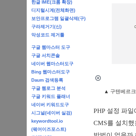
한글 IME(크롬 확장)
디지털시계(전체화면)
보안프로그램 일괄삭제(구)
구라제거기(신)
악성코드 제거툴
구글 웹마스터 도구
구글 서치콘솔
네이버 웹마스터도구
Bing 웹마스터도구
Daum 검색등록
구글 웹로그 분석
▲ 구텐베르크
구글 키워드 플래너
네이버 키워드도구
PHP 설정 파
시그널(네이버 실검)
keywordtool.io
CMS를 설치했
(웨어이즈포스트)
방법이 없을까 