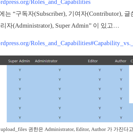
ordpress.org/Roles_and_Capabilities
“구독자(Subscriber), 기여자(Contributor), 글쓴
관리자(Administrator), Super Admin” 이 있고…
ordpress.org/Roles_and_Capabilities#Capability_vs
upload_files 권한은 Administrator, Editor, Author 가 가진