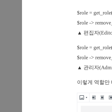
$role = get_role(
$role -> remove_
▲ 편집자(Edi
$role = get_role(
$role -> remove_
▲ 관리자(Admi
이렇게 역할만 