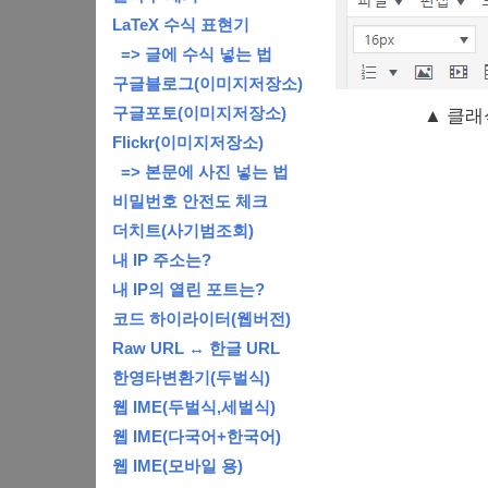
LaTeX 수식 표현기
=> 글에 수식 넣는 법
구글블로그(이미지저장소)
구글포토(이미지저장소)
▲ 클래
Flickr(이미지저장소)
=> 본문에 사진 넣는 법
비밀번호 안전도 체크
더치트(사기범조회)
내 IP 주소는?
내 IP의 열린 포트는?
코드 하이라이터(웹버전)
Raw URL ↔ 한글 URL
한영타변환기(두벌식)
웹 IME(두벌식,세벌식)
웹 IME(다국어+한국어)
웹 IME(모바일 용)