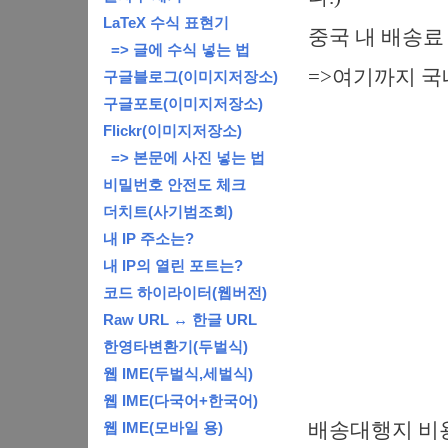
LaTeX 수식 표현기
중국 내 배송료 
=> 글에 수식 넣는 법
=>여기까지 국내
구글블로그(이미지저장소)
구글포토(이미지저장소)
Flickr(이미지저장소)
=> 본문에 사진 넣는 법
비밀번호 안전도 체크
더치트(사기범조회)
내 IP 주소는?
내 IP의 열린 포트는?
코드 하이라이터(웹버전)
Raw URL ↔ 한글 URL
한영타변환기(두벌식)
웹 IME(두벌식,세벌식)
웹 IME(다국어+한국어)
배송대행지 비용(해
웹 IME(모바일 용)