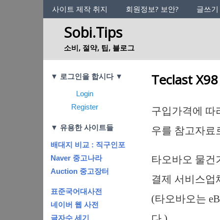
사이트의 정체성
사이트 제작 취지
회원정보? 보안?
글쓰기
Sobi.Tips
소비, 절약, 팁, 블로그
Categories
Teclast
▼ 로그인을 합시다 ▼
Login
Register
구입가격에 따라
▼ 유용한 사이트들
우를 참고자료로
배대지 비교 : 직구인포
타오바오 물건가격
Naver 중고나라
Auction 중고장터
결제 서비스업체에
표준국어대사전
(타오바오는 e
네이버 웹 사전
다.)
글자수 세기