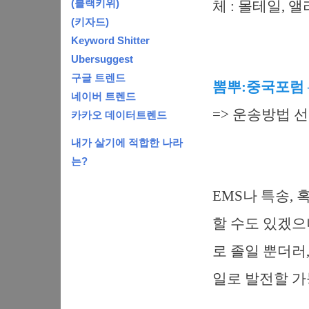
(블랙키위)
체 : 몰테일, 
(키자드)
Keyword Shitter
Ubersuggest
구글 트렌드
뽐뿌:중국포럼 –
네이버 트렌드
=> 운송방법 
카카오 데이터트렌드
내가 살기에 적합한 나라
는?
EMS나 특송,
할 수도 있겠으
로 졸일 뿐더러
일로 발전할 가