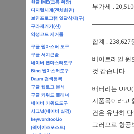
한글 IME(크롬 확장)
부가세 : 20,51
디지털시계(전체화면)
보안프로그램 일괄삭제(구)
─────────
구라제거기(신)
악성코드 제거툴
합계 : 238,627
구글 웹마스터 도구
구글 서치콘솔
베이트레일 윈도
네이버 웹마스터도구
것 같습니다.
Bing 웹마스터도구
Daum 검색등록
구글 웹로그 분석
배터리는 UPU
구글 키워드 플래너
지품목이라고 합
네이버 키워드도구
시그널(네이버 실검)
건은 유난히 단
keywordtool.io
그러므로 항공
(웨어이즈포스트)