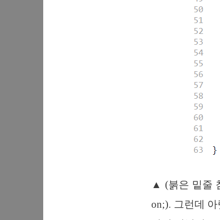
▲ (붉은 밑줄 
on;). 그런