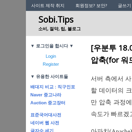
사이트의 정체성
사이트 제작 취지
회원정보? 보안?
글쓰기
Sobi.Tips
소비, 절약, 팁, 블로그
Categories
[우분투 18.
▼ 로그인을 합시다 ▼
Login
압축(for 
Register
▼ 유용한 사이트들
서버 측에서 
배대지 비교 : 직구인포
할 데이터의 크
Naver 중고나라
만 압축 과정에
Auction 중고장터
속도가 빠르겠고
표준국어대사전
네이버 웹 사전
아파치(Apach
글자수 세기