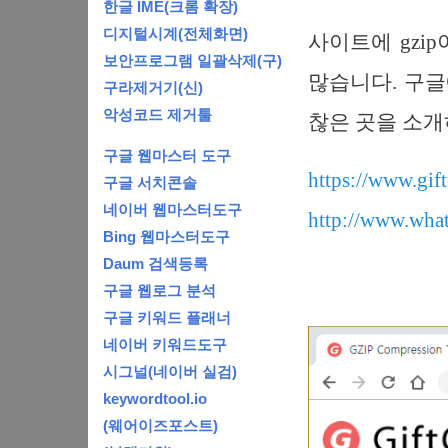
한글 IME(크롬 확장)
디지털시계(전체화면)
사이트에 gzi
보안프로그램 일괄삭제(구)
많습니다. 구글에
구라제거기(신)
악성코드 제거툴
찮은 곳을 소
구글 웹마스터 도구
https://www.gift
구글 서치콘솔
네이버 웹마스터도구
http://www.what
Bing 웹마스터도구
Daum 검색등록
구글 웹로그 분석
구글 키워드 플래너
네이버 키워드도구
시그널(네이버 실검)
keywordtool.io
(웨어이즈포스트)