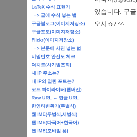
LaTeX 수식 표현기
있습니다. 구글
=> 글에 수식 넣는 법
오시죠? ^^
구글블로그(이미지저장소)
구글포토(이미지저장소)
Flickr(이미지저장소)
=> 본문에 사진 넣는 법
비밀번호 안전도 체크
더치트(사기범조회)
내 IP 주소는?
내 IP의 열린 포트는?
코드 하이라이터(웹버전)
Raw URL ↔ 한글 URL
한영타변환기(두벌식)
웹 IME(두벌식,세벌식)
웹 IME(다국어+한국어)
웹 IME(모바일 용)