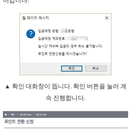
어갑니다.
▲ 확인 대화창이 뜹니다. 확인 버튼을 눌러 계
속 진행합니다.