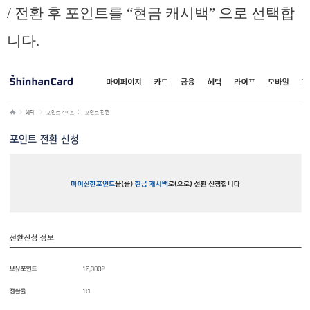
/ 전환 후 포인트를 “현금 캐시백” 으로 선택합
니다.