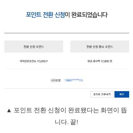
▲ 포인트 전환 신청이 완료됐다는 화면이 뜹
니다. 끝!