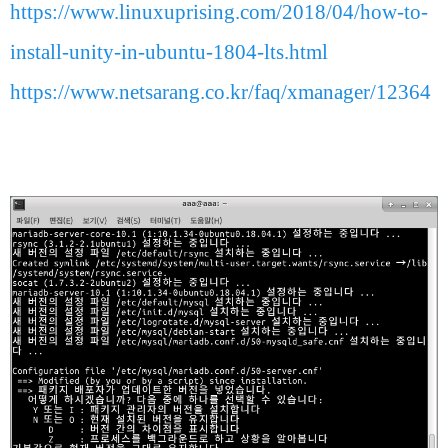
https://www.linuxuprising.com/2018/04/how-to-
install-unity-in-ubuntu-1804-lts.html
https://www.netsarang.co.kr/faq/xmanager/12364