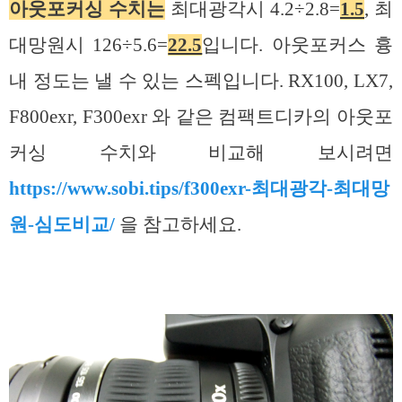
아웃포커싱 수치는
최대광각시 4.2÷2.8=
1.5
, 최
대망원시 126÷5.6=
22.5
입니다. 아웃포커스 흉
내 정도는 낼 수 있는 스펙입니다. RX100, LX7,
F800exr, F300exr 와 같은 컴팩트디카의 아웃포
커싱 수치와 비교해 보시려면
https://www.sobi.tips/f300exr-최대광각-최대망
원-심도비교/
을 참고하세요.